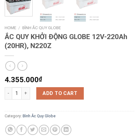
HOME
/
BÌNH ẮC QUY GLOBE
ẮC QUY KHỞI ĐỘNG GLOBE 12V-220Ah
(20HR), N220Z
4.355.000
₫
ẮC QUY KHỞI ĐỘNG GLOBE 12V-220Ah (20HR), N220Z quantity
ADD TO CART
Category:
Bình Ắc Quy Globe