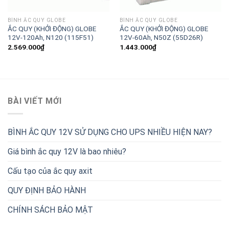
BÌNH ẮC QUY GLOBE
BÌNH ẮC QUY GLOBE
ẮC QUY (KHỞI ĐỘNG) GLOBE
ẮC QUY (KHỞI ĐỘNG) GLOBE
12V-120Ah, N120 (115F51)
12V-60Ah, N50Z (55D26R)
2.569.000
₫
1.443.000
₫
BÀI VIẾT MỚI
BÌNH ẮC QUY 12V SỬ DỤNG CHO UPS NHIỀU HIỆN NAY?
Giá bình ắc quy 12V là bao nhiêu?
Cấu tạo của ắc quy axit
QUY ĐỊNH BẢO HÀNH
CHÍNH SÁCH BẢO MẬT