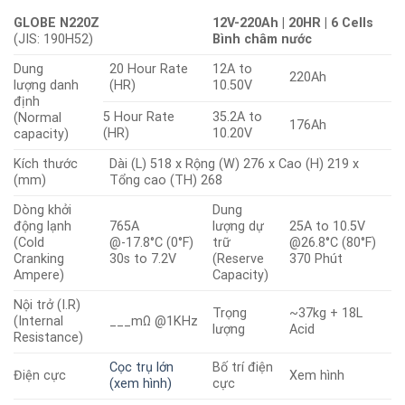
GLOBE N220Z
12V-220Ah | 20HR | 6 Cells
(JIS: 190H52)
Bình châm nước
Dung
20 Hour Rate
12A to
220Ah
lượng danh
(HR)
10.50V
định
5 Hour Rate
35.2A to
(Normal
176Ah
(HR)
10.20V
capacity)
Kích thước
Dài (L) 518 x Rộng (W) 276 x Cao (H) 219 x
(mm)
Tổng cao (TH) 268
Dòng khởi
Dung
động lạnh
765A
lượng dự
25A to 10.5V
(Cold
@-17.8°C (0°F)
trữ
@26.8°C (80°F)
Cranking
30s to 7.2V
(Reserve
370 Phút
Ampere)
Capacity)
Nội trở (I.R)
Trọng
~37kg + 18L
(Internal
___mΩ @1KHz
lượng
Acid
Resistance)
Cọc trụ lớn
Bố trí điện
Điện cực
Xem hình
(xem hình)
cực