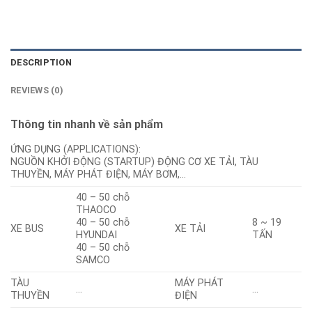
DESCRIPTION
REVIEWS (0)
Thông tin nhanh về sản phẩm
ỨNG DỤNG (APPLICATIONS):
NGUỒN KHỞI ĐỘNG (STARTUP) ĐỘNG CƠ XE TẢI, TÀU
THUYỀN, MÁY PHÁT ĐIỆN, MÁY BƠM,…
40 – 50 chỗ
THAOCO
40 – 50 chỗ
8 ~ 19
XE BUS
XE TẢI
HYUNDAI
TẤN
40 – 50 chỗ
SAMCO
TÀU
MÁY PHÁT
…
…
THUYỀN
ĐIỆN