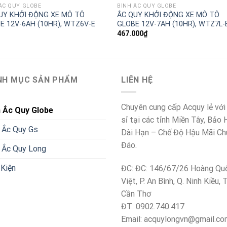
ẮC QUY GLOBE
BÌNH ẮC QUY GLOBE
UY KHỞI ĐỘNG XE MÔ TÔ
ẮC QUY KHỞI ĐỘNG XE MÔ TÔ
E 12V-6AH (10HR), WTZ6V-E
GLOBE 12V-7AH (10HR), WTZ7L-
467.000
₫
NH MỤC SẢN PHẨM
LIÊN HỆ
Chuyên cung cấp Acquy lẻ với
h Ắc Quy Globe
sỉ tại các tỉnh Miền Tây, Bảo
 Ắc Quy Gs
Dài Hạn – Chế Độ Hậu Mãi Ch
Đáo.
 Ắc Quy Long
Kiện
ĐC: ĐC: 146/67/26 Hoàng Qu
Việt, P. An Bình, Q. Ninh Kiều, 
Cần Thơ
ĐT: 0902.740.417
Email: acquylongvn@gmail.c