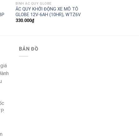
BÌNH ẮC QUY GLOBE
ẮC QUY KHỞI ĐỘNG XE MÔ TÔ
BP
GLOBE 12V-6AH (10HR), WTZ6V
330.000
₫
BẢN ĐỒ
 giá
 Hành
u
ốc
TP.
om