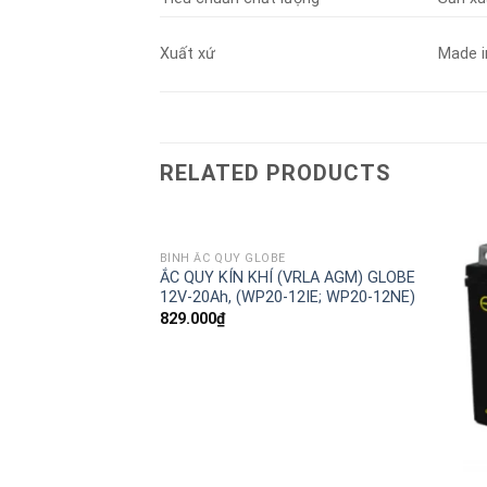
Xuất xứ
Made i
RELATED PRODUCTS
BÌNH ẮC QUY GLOBE
NG) GLOBE 12V-
ẮC QUY KÍN KHÍ (VRLA AGM) GLOBE
41R)
12V-20Ah, (WP20-12IE; WP20-12NE)
829.000
₫