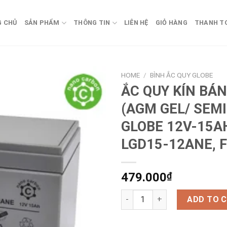
G CHỦ
SẢN PHẨM
THÔNG TIN
LIÊN HỆ
GIỎ HÀNG
THANH T
HOME
/
BÌNH ẮC QUY GLOBE
ẮC QUY KÍN BÁN
(AGM GEL/ SEMI
GLOBE 12V-15AH
LGD15-12ANE, 
479.000
₫
ẮC QUY KÍN BÁN GEL (AGM GEL
ADD TO 