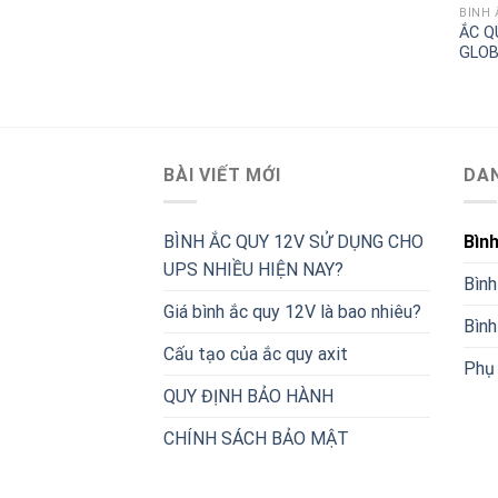
BÌNH 
ẮC Q
GLOB
BÀI VIẾT MỚI
DA
BÌNH ẮC QUY 12V SỬ DỤNG CHO
Bìn
UPS NHIỀU HIỆN NAY?
Bình
Giá bình ắc quy 12V là bao nhiêu?
Bình
Cấu tạo của ắc quy axit
Phụ 
QUY ĐỊNH BẢO HÀNH
CHÍNH SÁCH BẢO MẬT