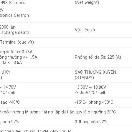
(Net weight)
 498 Siemens
2V
tronics Celltron
000 lần
Vật liệu vỏ
ischarge depth
Terminal (cực vít)
ng suất <= 0.75A
ông thường <= 1.5A
Phóng tối đa 5s: 225 (A)
i đa <= 3.6A
HU KỲ
SẠC THƯỜNG XUYÊN
)
(STANDY)
~ 14.70V
13.50V ~ 13.80V
°C/ cell
-3.0mV/ °C/ cell
 sạc <40°C
-15°C< phóng <50°C
ộ môi trường lý tưởng tại nơi lắp đặt ắc quy là ở ngưỡng 20°C
g còn 97%
3 tháng còn 92%
ất theo tiêu chuẩn TCVN 7449 : 2004