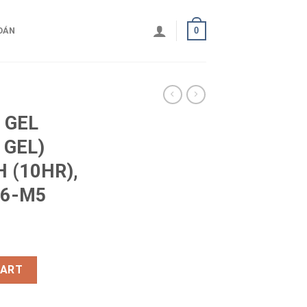
0
OÁN
 GEL
 GEL)
 (10HR),
F6-M5
/ SEMI GEL) GLOBE 12V-15AH (10HR), LGD15-12ANE, F6-M5 quan
CART