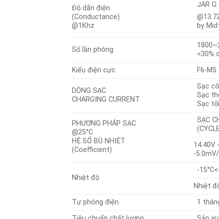
JAR G:
Độ dẫn điện
(Conductance)
@13.7
@1Khz
by Mid
1800~2
Số lần phóng
<30% d
Kiểu điện cực
F6-M5 
Sạc cô
DÒNG SẠC
Sạc th
CHARGING CURRENT
Sạc tố
SẠC C
PHƯƠNG PHÁP SẠC
(CYCLE
@25°C
HỆ SỐ BÙ NHIỆT
14.40V 
(Coefficient)
-5.0mV/ 
-15°C<
Nhiệt độ
Nhiệt đ
Tự phóng điện
1 thán
Tiêu chuẩn chất lượng
Sản xu