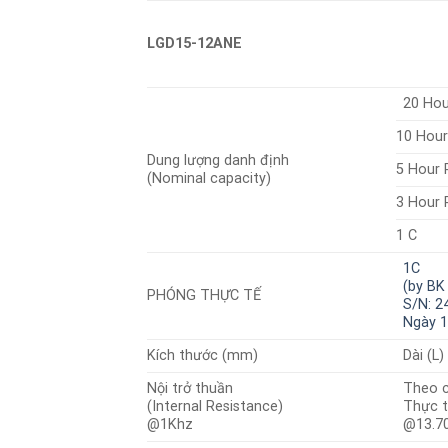
LGD15-12ANE
20 Hou
10 Hour
Dung lượng danh định
5 Hour 
(Nominal capacity)
3 Hour 
1 C
1C
(by BK
PHÓNG THỰC TẾ
S/N: 
Ngày 1
Kích thước (mm)
Dài (L
Nội trở thuần
Theo c
(Internal Resistance)
Thực t
@1Khz
@13.70