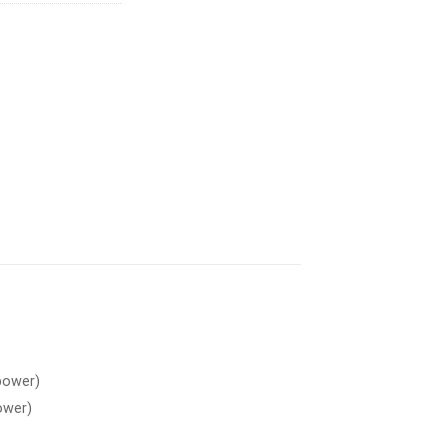
power)
ower)