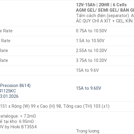
12V-15Ah | 20HR | 6 Cells
AGM GEL/ SEMI GEL/ BÁN G
Tấm cách điện (separator): 
ẮC QUY CHÌ A XÍT + GEL, KÍN
r Rate
0.75A to 10.50V
 Rate
1.5A to 10.50V
Rate
2.55A to 10.20V
Rate
3.75A to 10.20V
15A to 9.6V
 Precision 8614)
15A to 9.60V
241125KC
3.01.2026
) 151 x Rộng (W) 99 x Cao (H) 98, Tổng cao (TH) 103 (±1)
atalogue: < 7.2mΩ
ế tại kho: 6.95mΩ
V by Hioki BT3554
Trọng lượng