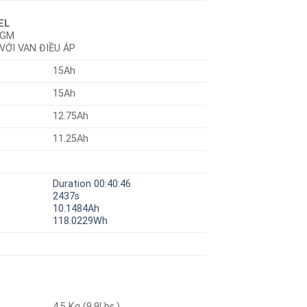
EL
AGM
 VỚI VAN ĐIỀU ÁP
15Ah
15Ah
12.75Ah
11.25Ah
Duration 00:40:46
2437s
10.1484Ah
118.0229Wh
4.5 Kg (9.9Lbs.)