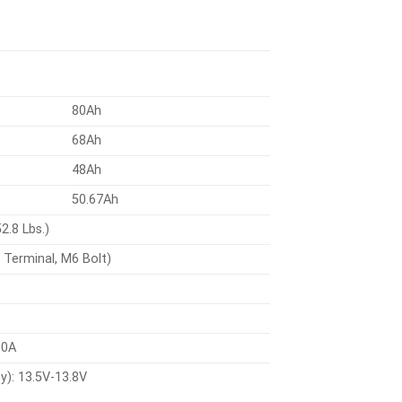
80Ah
68Ah
48Ah
50.67Ah
2.8 Lbs.)
8 Terminal, M6 Bolt)
60A
): 13.5V-13.8V