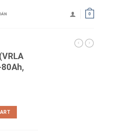
0
OÁN
 (VRLA
-80Ah,
ONG 12V-80Ah, KPH80-12N quantity
CART