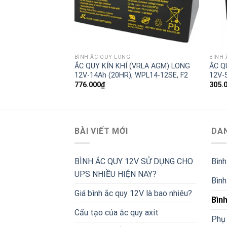
BÌNH ẮC QUY LONG
BÌNH 
(VRLA AGM) LONG
ẮC QUY KÍN KHÍ (VRLA AGM) LONG
ẮC Q
12E; WP40-12NE)
12V-14Ah (20HR), WPL14-12SE, F2
12V-
776.000
₫
305.
BÀI VIẾT MỚI
DA
BÌNH ẮC QUY 12V SỬ DỤNG CHO
Bình
UPS NHIỀU HIỆN NAY?
Bình
Giá bình ắc quy 12V là bao nhiêu?
Bìn
Cấu tạo của ắc quy axit
Phụ 