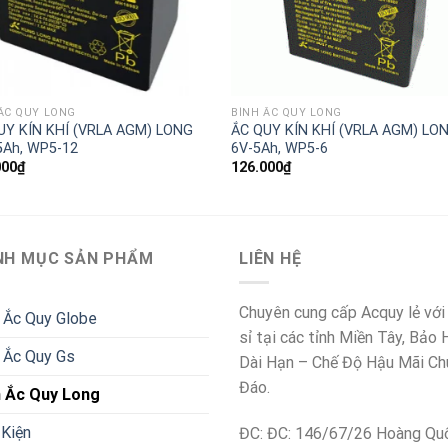
ẮC QUY LONG
BÌNH ẮC QUY LONG
UY KÍN KHÍ (VRLA AGM) LONG
ẮC QUY KÍN KHÍ (VRLA AGM) LO
5Ah, WP5-12
6V-5Ah, WP5-6
000
₫
126.000
₫
NH MỤC SẢN PHẨM
LIÊN HỆ
Chuyên cung cấp Acquy lẻ với
 Ắc Quy Globe
sỉ tại các tỉnh Miền Tây, Bảo
 Ắc Quy Gs
Dài Hạn – Chế Độ Hậu Mãi Ch
Đáo.
h Ắc Quy Long
Kiện
ĐC: ĐC: 146/67/26 Hoàng Qu