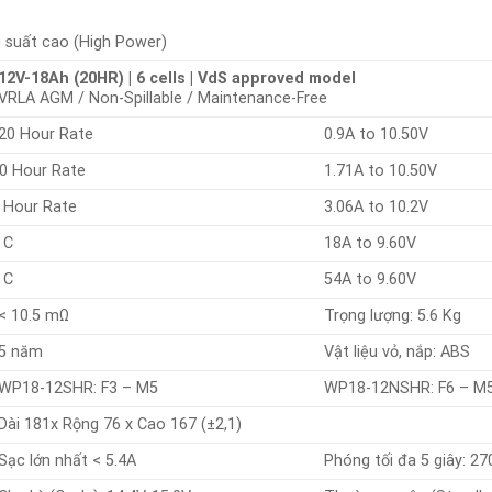
 suất cao (High Power)
12V-18Ah (20HR) | 6 cells | VdS approved model
VRLA AGM / Non-Spillable / Maintenance-Free
20 Hour Rate
0.9A to 10.50V
0 Hour Rate
1.71A to 10.50V
 Hour Rate
3.06A to 10.2V
 C
18A to 9.60V
 C
54A to 9.60V
< 10.5 mΩ
Trọng lượng: 5.6 Kg
5 năm
Vật liệu vỏ, nắp: ABS
WP18-12SHR: F3 – M5
WP18-12NSHR: F6 – M
Dài 181x Rộng 76 x Cao 167 (±2,1)
Sạc lớn nhất < 5.4A
Phóng tối đa 5 giây: 27