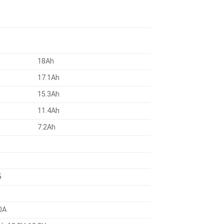
18Ah
17.1Ah
15.3Ah
11.4Ah
7.2Ah
5
0A