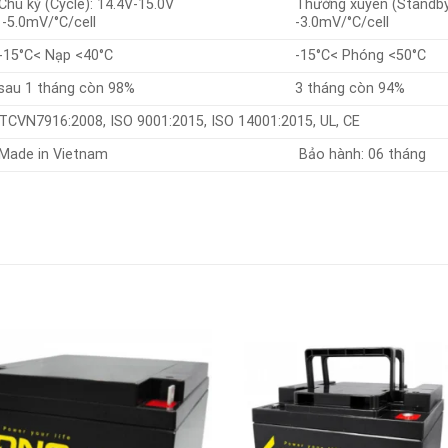
Chu kỳ (Cycle): 14.4V-15.0V
Thường xuyên (Standby
-5.0mV/°C/cell
-3.0mV/°C/cell
-15°C< Nạp <40°C
-15°C< Phóng <50°C
sau 1 tháng còn 98%
3 tháng còn 94%
TCVN7916:2008, ISO 9001:2015, ISO 14001:2015, UL, CE
Made in Vietnam
Bảo hành: 06 tháng