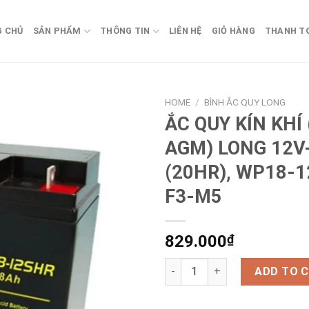
G CHỦ
SẢN PHẨM
THÔNG TIN
LIÊN HỆ
GIỎ HÀNG
THANH T
HOME
/
BÌNH ẮC QUY LONG
ẮC QUY KÍN KHÍ
AGM) LONG 12V
(20HR), WP18-1
F3-M5
829.000
₫
ẮC QUY KÍN KHÍ (VRLA AGM) L
ADD TO 