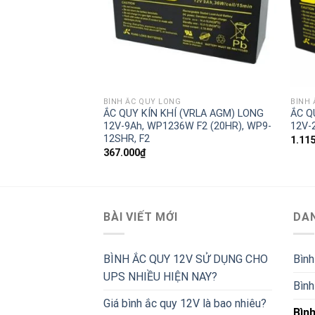
BÌNH ẮC QUY LONG
BÌNH 
(VRLA AGM) LONG
ẮC QUY KÍN KHÍ (VRLA AGM) LONG
ẮC Q
00-12RN
12V-9Ah, WP1236W F2 (20HR), WP9-
12V-
12SHR, F2
1.11
367.000
₫
BÀI VIẾT MỚI
DA
BÌNH ẮC QUY 12V SỬ DỤNG CHO
Bình
UPS NHIỀU HIỆN NAY?
Bình
Giá bình ắc quy 12V là bao nhiêu?
Bìn