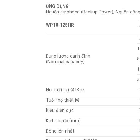
ỨNG DỤNG
Nguồn dự phòng (Backup Power), Nguồn công
WP18-12SHR
1
Dung lượng danh định
5
(Nominal capacity)
1
3
Nội trở (I.R) @1Khz
Tuổi thọ thiết kế
Kiểu điện cực
Kích thước (mm)
Dòng lớn nhất