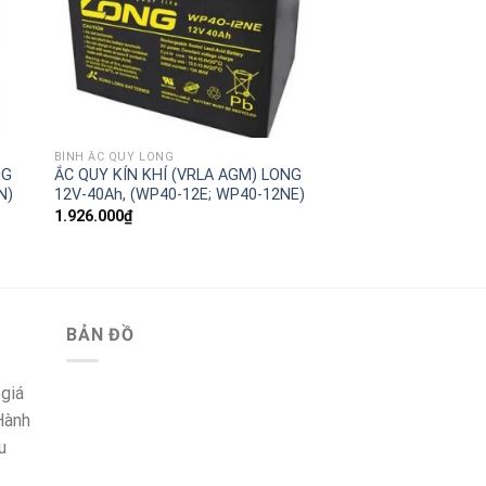
BÌNH ẮC QUY LONG
NG
ẮC QUY KÍN KHÍ (VRLA AGM) LONG
N)
12V-40Ah, (WP40-12E; WP40-12NE)
1.926.000
₫
BẢN ĐỒ
 giá
 Hành
u