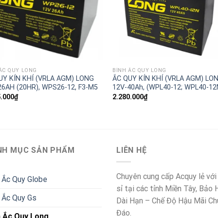
ẮC QUY LONG
BÌNH ẮC QUY LONG
UY KÍN KHÍ (VRLA AGM) LONG
ẮC QUY KÍN KHÍ (VRLA AGM) LO
26AH (20HR), WPS26-12, F3-M5
12V-40Ah, (WPL40-12; WPL40-12
5.000
₫
2.280.000
₫
NH MỤC SẢN PHẨM
LIÊN HỆ
Chuyên cung cấp Acquy lẻ với
 Ắc Quy Globe
sỉ tại các tỉnh Miền Tây, Bảo
 Ắc Quy Gs
Dài Hạn – Chế Độ Hậu Mãi Ch
Đáo.
h Ắc Quy Long