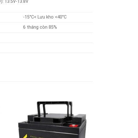
): 13.5V-13.8V
-15°C< Lưu kho <40°C
6 tháng còn 85%