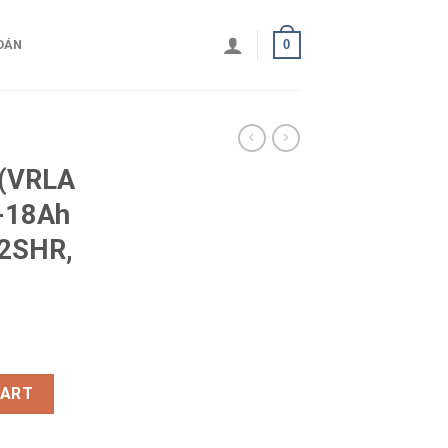
0
OÁN
 (VRLA
-18Ah
2SHR,
ONG 12V-18Ah (20HR), WP18-12SHR, F3-M5 quantity
CART