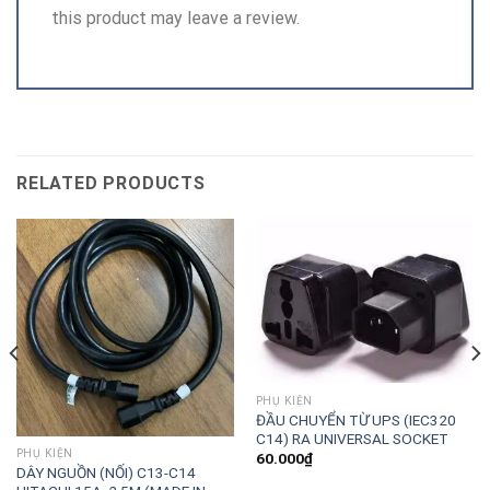
this product may leave a review.
RELATED PRODUCTS
PHỤ KIỆN
ĐẦU CHUYỂN TỪ UPS (IEC320
C14) RA UNIVERSAL SOCKET
PHỤ KIỆN
60.000
₫
DÂY NGUỒN (NỐI) C13-C14