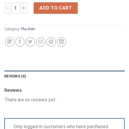
DÂY NGUỒN UK / US / Schuko CEE7/7 - IEC320 C19, 90 độ, 16A-
ADD TO CART
Category:
Phụ Kiện
REVIEWS (0)
Reviews
There are no reviews yet.
Only logged in customers who have purchased