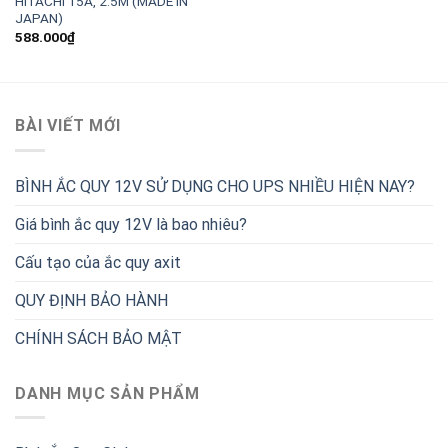
HITACHI 15A, 2.5M (MADE IN
JAPAN)
588.000
₫
BÀI VIẾT MỚI
BÌNH ẮC QUY 12V SỬ DỤNG CHO UPS NHIỀU HIỆN NAY?
Giá bình ắc quy 12V là bao nhiêu?
Cấu tạo của ắc quy axit
QUY ĐỊNH BẢO HÀNH
CHÍNH SÁCH BẢO MẬT
DANH MỤC SẢN PHẨM