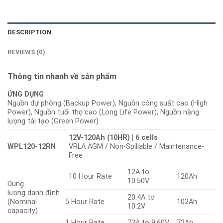
DESCRIPTION
REVIEWS (0)
Thông tin nhanh về sản phẩm
ỨNG DỤNG
Nguồn dự phòng (Backup Power), Nguồn công suất cao (High
Power), Nguồn tuổi thọ cao (Long Life Power), Nguồn năng
lượng tái tạo (Green Power)
12V-120Ah (10HR) | 6 cells
WPL120-12RN
VRLA AGM / Non-Spillable / Maintenance-
Free
12A to
10 Hour Rate
120Ah
10.50V
Dung
lượng danh định
20.4A to
(Nominal
5 Hour Rate
102Ah
10.2V
capacity)
1 Hour Rate
72A to 9.60V
72Ah