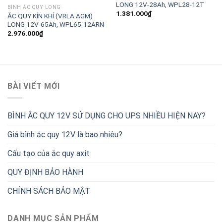
LONG 12V-28Ah, WPL28-12T
BÌNH ẮC QUY LONG
1.381.000
₫
ẮC QUY KÍN KHÍ (VRLA AGM)
LONG 12V-65Ah, WPL65-12ARN
2.976.000
₫
BÀI VIẾT MỚI
BÌNH ẮC QUY 12V SỬ DỤNG CHO UPS NHIỀU HIỆN NAY?
Giá bình ắc quy 12V là bao nhiêu?
Cấu tạo của ắc quy axit
QUY ĐỊNH BẢO HÀNH
CHÍNH SÁCH BẢO MẬT
DANH MỤC SẢN PHẨM