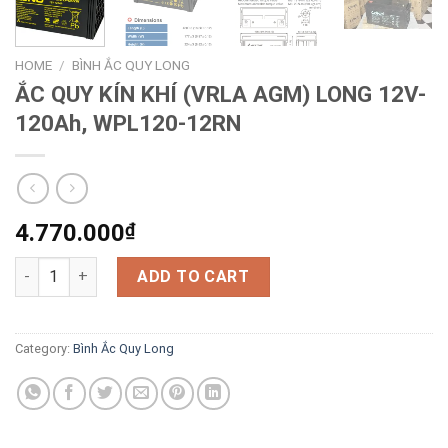
HOME
/
BÌNH ẮC QUY LONG
ẮC QUY KÍN KHÍ (VRLA AGM) LONG 12V-
120Ah, WPL120-12RN
4.770.000
₫
ẮC QUY KÍN KHÍ (VRLA AGM) LONG 12V-120Ah, WPL120-12RN q
ADD TO CART
Category:
Bình Ắc Quy Long