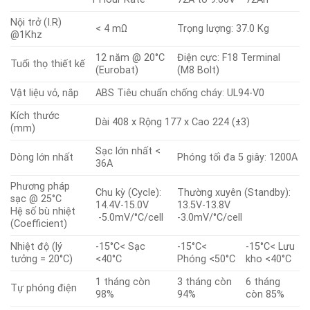
Nội trở (I.R)
< 4 mΩ
Trọng lượng: 37.0 Kg
@1Khz
12 năm @ 20°C
Điện cực: F18 Terminal
Tuổi thọ thiết kế
(Eurobat)
(M8 Bolt)
Vật liệu vỏ, nắp
ABS Tiêu chuẩn chống cháy: UL94-V0
Kích thước
Dài 408 x Rộng 177 x Cao 224 (±3)
(mm)
Sạc lớn nhất <
Dòng lớn nhất
Phóng tối đa 5 giây: 1200A
36A
Phương pháp
Chu kỳ (Cycle):
Thường xuyên (Standby):
sạc @ 25°C
14.4V-15.0V
13.5V-13.8V
Hệ số bù nhiệt
-5.0mV/°C/cell
-3.0mV/°C/cell
(Coefficient)
Nhiệt độ (lý
-15°C< Sạc
-15°C<
-15°C< Lưu
tưởng = 20°C)
<40°C
Phóng <50°C
kho <40°C
1 tháng còn
3 tháng còn
6 tháng
Tự phóng điện
98%
94%
còn 85%