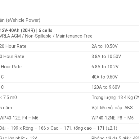
ện (eVehicle Power)
12V-40Ah (20HR) | 6 cells
VRLA AGM / Non-Spillable / Maintenance-Free
20 Hour Rate
2A to 10.50V
0 Hour Rate
3.8A to 10.50V
 Hour Rate
6.8A to 10.2V
 C
40A to 9.60V
 C
120A to 9.60V
< 7.5 mΩ
Trọng lượng: 13.4 Kg (29
5 năm
Vật liệu vỏ, nắp: ABS
WP40-12E: F4 – M6
WP40-12NE: F8 – M6
Dài – 199 x Rộng – 166 x Cao – 171, tổng cao – 171 (±2,1)
Sạc lớn nhất < 12A
Phóng tối đa 5 giây: 48