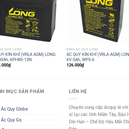
ẮC QUY LONG
BÌNH ẮC QUY LONG
UY KÍN KHÍ (VRLA AGM) LONG
ẮC QUY KÍN KHÍ (VRLA AGM) LO
80Ah, KPH80-12N
6V-5Ah, WP5-6
5.000
₫
126.000
₫
NH MỤC SẢN PHẨM
LIÊN HỆ
Chuyên cung cấp Acquy lẻ với
 Ắc Quy Globe
sỉ tại các tỉnh Miền Tây, Bảo
 Ắc Quy Gs
Dài Hạn – Chế Độ Hậu Mãi Ch
Đáo.