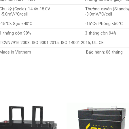
Chu kỳ (Cycle): 14.4V-15.0V
Thường xuyên (Standby
-5.0mV/°C/cell
-3.0mV/°C/cell
-15°C< Sạc <40°C
-15°C< Phóng <50°C
1 tháng còn 98%
3 tháng còn 94%
TCVN7916:2008, ISO 9001:2015, ISO 14001:2015, UL, CE
Made in Vietnam
Bảo hành: 06 tháng