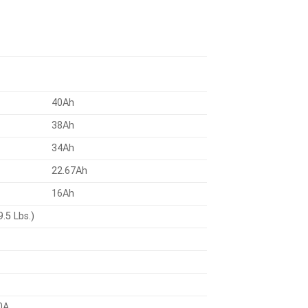
40Ah
38Ah
34Ah
22.67Ah
16Ah
.5 Lbs.)
0A