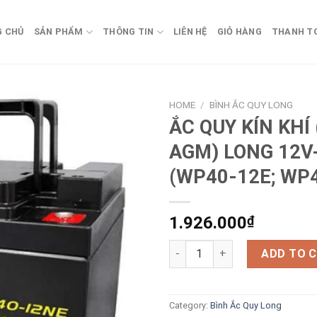
G CHỦ
SẢN PHẨM
THÔNG TIN
LIÊN HỆ
GIỎ HÀNG
THANH T
HOME
/
BÌNH ẮC QUY LONG
ẮC QUY KÍN KHÍ
AGM) LONG 12V
(WP40-12E; WP
1.926.000
₫
ẮC QUY KÍN KHÍ (VRLA AGM) L
ADD TO 
Category:
Bình Ắc Quy Long