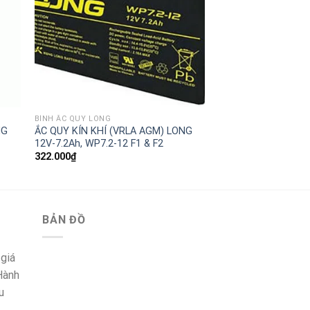
BÌNH ẮC QUY LONG
NG
ẮC QUY KÍN KHÍ (VRLA AGM) LONG
12V-7.2Ah, WP7.2-12 F1 & F2
322.000
₫
BẢN ĐỒ
 giá
 Hành
u