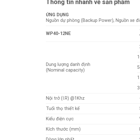
Thông tin nhanh về sản phẩm
ỨNG DỤNG
Nguồn dự phòng (Backup Power), Nguồn xe đi
WP40-12NE
1
Dung lượng danh định
5
(Nominal capacity)
1
3
Nội trở (I.R) @1Khz
Tuổi thọ thiết kế
Kiểu điện cực
Kích thước (mm)
Dòng lớn nhất