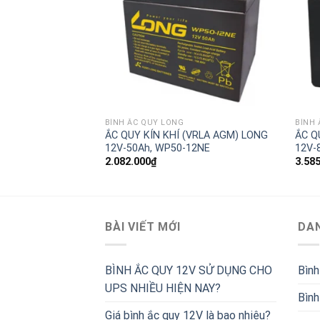
BÌNH ẮC QUY LONG
BÌNH 
(VRLA AGM) LONG
ẮC QUY KÍN KHÍ (VRLA AGM) LONG
ẮC Q
235W
12V-50Ah, WP50-12NE
12V-
2.082.000
₫
3.58
BÀI VIẾT MỚI
DA
BÌNH ẮC QUY 12V SỬ DỤNG CHO
Bình
UPS NHIỀU HIỆN NAY?
Bình
Giá bình ắc quy 12V là bao nhiêu?