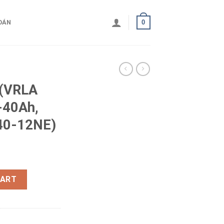
0
OÁN
 (VRLA
-40Ah,
40-12NE)
ONG 12V-40Ah, (WP40-12E; WP40-12NE) quantity
CART