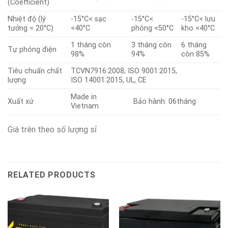
(Coefficient)
Nhiệt độ (lý
-15°C< sạc
-15°C<
-15°C< lưu
tưởng = 20°C)
<40°C
phóng <50°C
kho <40°C
1 tháng còn
3 tháng còn
6 tháng
Tự phóng điện
98%
94%
còn 85%
Tiêu chuẩn chất
TCVN7916:2008, ISO 9001:2015,
lượng
ISO 14001:2015, UL, CE
Made in
Xuất xứ
Bảo hành: 06tháng
Vietnam
Giá trên theo số lượng sỉ
RELATED PRODUCTS