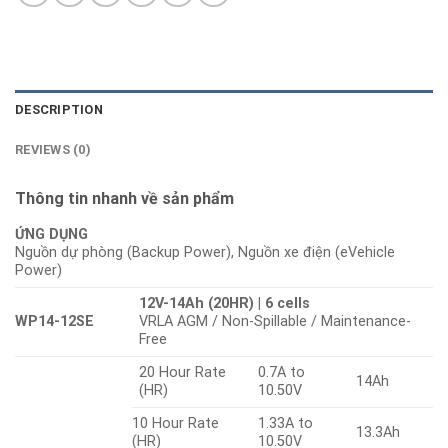
DESCRIPTION
REVIEWS (0)
Thông tin nhanh về sản phẩm
ỨNG DỤNG
Nguồn dự phòng (Backup Power), Nguồn xe điện (eVehicle
Power)
12V-14Ah (20HR) | 6 cells
WP14-12SE
VRLA AGM / Non-Spillable / Maintenance-
Free
20 Hour Rate
0.7A to
14Ah
(HR)
10.50V
10 Hour Rate
1.33A to
13.3Ah
(HR)
10.50V