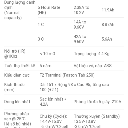
Dung lượng danh
định
5 Hour Rate
2.38A to
11.9Ah
(Normal
(HR)
10.2V
capacity)
14A to
1 C
8.87Ah
9.60V
42A to
3 C
5.6Ah
9.60V
Nội trở (I.R)
< 10 mΩ
Trọng lượng: 4.4 Kg
@1Khz
Tuổi thọ thiết kế
5 năm
Vật liệu vỏ, nắp: ABS
Kiểu điện cực
F2 Terminal (Faston Tab 250)
Kích thước
Dài 151 x Rộng 98 x Cao 95, tổng cao
(mm)
100 (±2,1)
Sạc lớn nhất <
Dòng lớn nhất
Phóng tối đa 5 giây: 210A
4.2A
Phương pháp
Chu kỳ (Cycle):
Thường xuyên (Standby):
sạc @ 25°C
14.4V-15.0V
13.5V-13.8V
Hệ số bù nhiệt
-5.0mV/°C/cell
-3.0mV/°C/cell