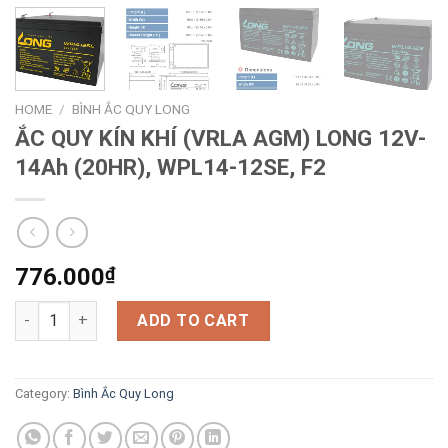
HOME
/
BÌNH ẮC QUY LONG
ẮC QUY KÍN KHÍ (VRLA AGM) LONG 12V-
14Ah (20HR), WPL14-12SE, F2
776.000
₫
ẮC QUY KÍN KHÍ (VRLA AGM) LONG 12V-14Ah (20HR), WPL14-12S
ADD TO CART
Category:
Bình Ắc Quy Long