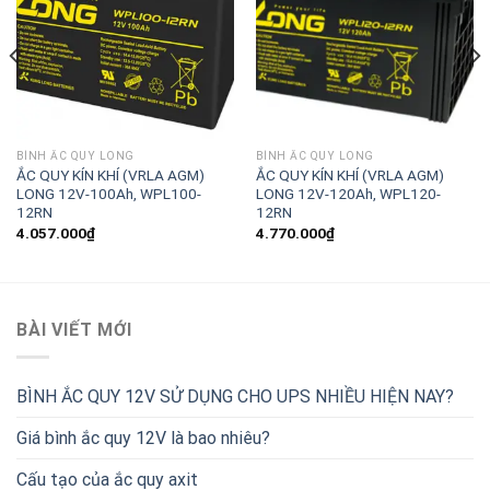
BÌNH ẮC QUY LONG
BÌNH ẮC QUY LONG
ẮC QUY KÍN KHÍ (VRLA AGM)
ẮC QUY KÍN KHÍ (VRLA AGM)
LONG 12V-100Ah, WPL100-
LONG 12V-120Ah, WPL120-
12RN
12RN
4.057.000
₫
4.770.000
₫
BÀI VIẾT MỚI
BÌNH ẮC QUY 12V SỬ DỤNG CHO UPS NHIỀU HIỆN NAY?
Giá bình ắc quy 12V là bao nhiêu?
Cấu tạo của ắc quy axit