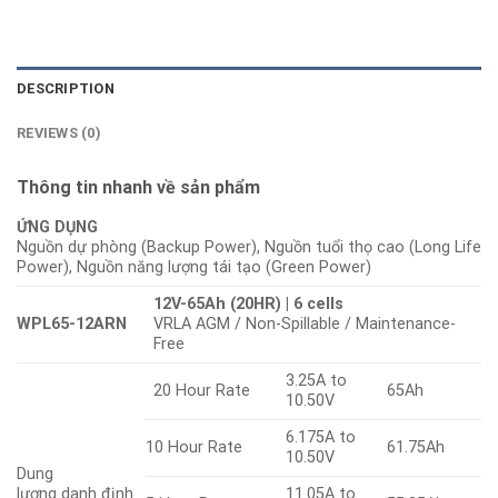
DESCRIPTION
REVIEWS (0)
Thông tin nhanh về sản phẩm
ỨNG DỤNG
Nguồn dự phòng (Backup Power), Nguồn tuổi thọ cao (Long Life
Power), Nguồn năng lượng tái tạo (Green Power)
12V-65Ah (20HR) | 6 cells
WPL65-12ARN
VRLA AGM / Non-Spillable / Maintenance-
Free
3.25A to
20 Hour Rate
65Ah
10.50V
6.175A to
10 Hour Rate
61.75Ah
10.50V
Dung
lượng danh định
11.05A to