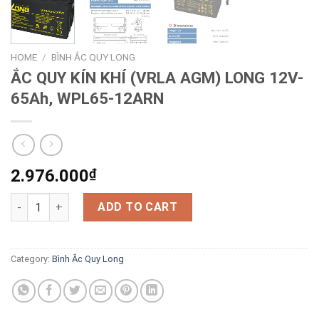
HOME
/
BÌNH ẮC QUY LONG
ẮC QUY KÍN KHÍ (VRLA AGM) LONG 12V-
65Ah, WPL65-12ARN
2.976.000
₫
ẮC QUY KÍN KHÍ (VRLA AGM) LONG 12V-65Ah, WPL65-12ARN qu
ADD TO CART
Category:
Bình Ắc Quy Long