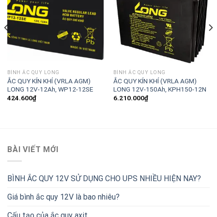
BÌNH ẮC QUY LONG
BÌNH ẮC QUY LONG
ẮC QUY KÍN KHÍ (VRLA AGM)
ẮC QUY KÍN KHÍ (VRLA AGM)
LONG 12V-12Ah, WP12-12SE
LONG 12V-150Ah, KPH150-12N
424.600
₫
6.210.000
₫
BÀI VIẾT MỚI
BÌNH ẮC QUY 12V SỬ DỤNG CHO UPS NHIỀU HIỆN NAY?
Giá bình ắc quy 12V là bao nhiêu?
Cấu tạo của ắc quy axit