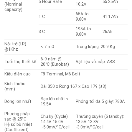
5 Hour Rate
55.25Ah
(Nominal
10.2V
capacity)
65A to
1 C
41.17Ah
9.60V
195A to
3 C
26Ah
9.60V
Nội trở (I.R)
< 7 mΩ
Trọng lượng: 20.9 Kg
@1Khz
6-9 năm @
Tuổi thọ thiết kế
Vật liệu vỏ, nắp: ABS
20°C (Eurobat)
Kiểu điện cực
F8 Terminal, M6 Bolt
Kích thước
Dài 350 x Rộng 167 x Cao 179 (±3)
(mm)
Sạc lớn nhất <
Dòng lớn nhất
Phóng tối đa 5 giây: 780A
19.5A
Phương pháp
Chu kỳ (Cycle):
Thường xuyên (Standby):
sạc @ 25°C
14.4V-15.0V
13.5V-13.8V
Hệ số bù nhiệt
-5.0mV/°C/cell
-3.0mV/°C/cell
(Coefficient)