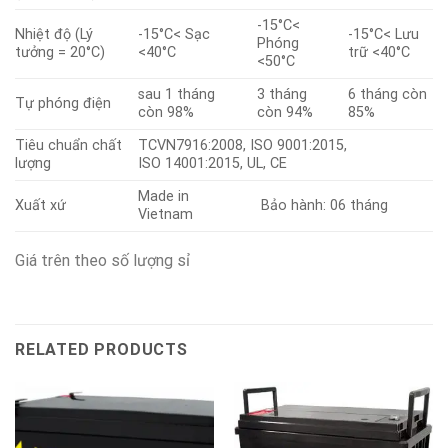
-15°C<
Nhiệt độ (Lý
-15°C< Sạc
-15°C< Lưu
Phóng
tưởng = 20°C)
<40°C
trữ <40°C
<50°C
sau 1 tháng
3 tháng
6 tháng còn
Tự phóng điện
còn 98%
còn 94%
85%
Tiêu chuẩn chất
TCVN7916:2008, ISO 9001:2015,
lượng
ISO 14001:2015, UL, CE
Made in
Xuất xứ
Bảo hành: 06 tháng
Vietnam
Giá trên theo số lượng sỉ
RELATED PRODUCTS