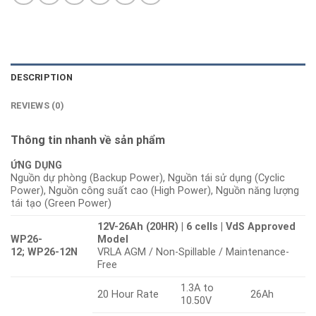
DESCRIPTION
REVIEWS (0)
Thông tin nhanh về sản phẩm
ỨNG DỤNG
Nguồn dự phòng (Backup Power), Nguồn tái sử dụng (Cyclic
Power), Nguồn công suất cao (High Power), Nguồn năng lượng
tái tạo (Green Power)
12V-26Ah (20HR) | 6 cells | VdS Approved
WP26-
Model
12; WP26-12N
VRLA AGM / Non-Spillable / Maintenance-
Free
1.3A to
20 Hour Rate
26Ah
10.50V