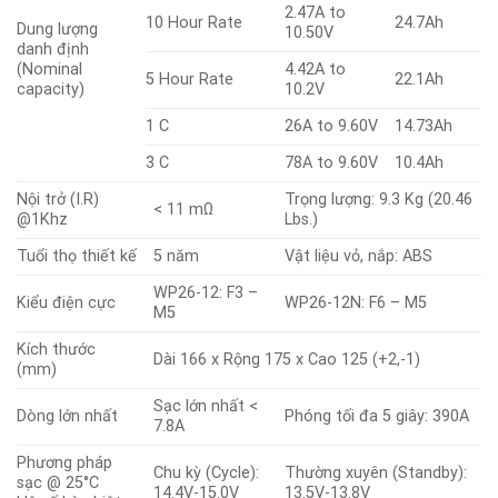
2.47A to
10 Hour Rate
24.7Ah
Dung lượng
10.50V
danh định
(Nominal
4.42A to
5 Hour Rate
22.1Ah
capacity)
10.2V
1 C
26A to 9.60V
14.73Ah
3 C
78A to 9.60V
10.4Ah
Nội trở (I.R)
Trọng lượng: 9.3 Kg (20.46
< 11 mΩ
@1Khz
Lbs.)
Tuổi thọ thiết kế
5 năm
Vật liệu vỏ, nắp: ABS
WP26-12: F3 –
Kiểu điện cực
WP26-12N: F6 – M5
M5
Kích thước
Dài 166 x Rộng 175 x Cao 125 (+2,-1)
(mm)
Sạc lớn nhất <
Dòng lớn nhất
Phóng tối đa 5 giây: 390A
7.8A
Phương pháp
Chu kỳ (Cycle):
Thường xuyên (Standby):
sạc @ 25°C
14.4V-15.0V
13.5V-13.8V