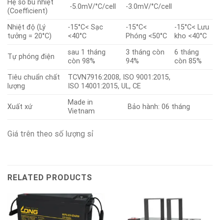
Hệ số bù nhiệt
-5.0mV/°C/cell
-3.0mV/°C/cell
(Coefficient)
Nhiệt độ (Lý
-15°C< Sạc
-15°C<
-15°C< Lưu
tưởng = 20°C)
<40°C
Phóng <50°C
kho <40°C
sau 1 tháng
3 tháng còn
6 tháng
Tự phóng điện
còn 98%
94%
còn 85%
Tiêu chuẩn chất
TCVN7916:2008, ISO 9001:2015,
lượng
ISO 14001:2015, UL, CE
Made in
Xuất xứ
Bảo hành: 06 tháng
Vietnam
Giá trên theo số lượng sỉ
RELATED PRODUCTS