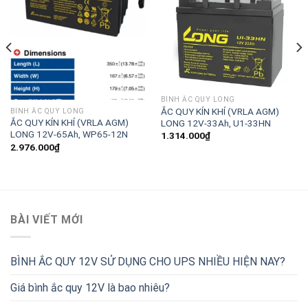
BÌNH ẮC QUY LONG
ẮC QUY KÍN KHÍ (VRLA AGM)
BÌNH ẮC QUY LONG
ẮC QUY KÍN KHÍ (VRLA AGM)
LONG 12V-33Ah, U1-33HN
LONG 12V-65Ah, WP65-12N
1.314.000
₫
2.976.000
₫
BÀI VIẾT MỚI
BÌNH ẮC QUY 12V SỬ DỤNG CHO UPS NHIỀU HIỆN NAY?
Giá bình ắc quy 12V là bao nhiêu?