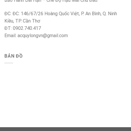
Bảo Hành Dài Hạn – Chế Độ Hậu Mãi Chu Đáo.
ĐC: ĐC: 146/67/26 Hoàng Quốc Việt, P. An Bình, Q. Ninh
Kiều, TP. Cần Thơ
ĐT: 0902.740.417
Email: acquylongvn@gmail.com
BẢN ĐỒ