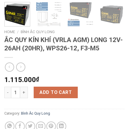
HOME
/
BÌNH ẮC QUY LONG
ẮC QUY KÍN KHÍ (VRLA AGM) LONG 12V-
26AH (20HR), WPS26-12, F3-M5
1.115.000
₫
ẮC QUY KÍN KHÍ (VRLA AGM) LONG 12V-26AH (20HR), WPS26-12
ADD TO CART
Category:
Bình Ắc Quy Long